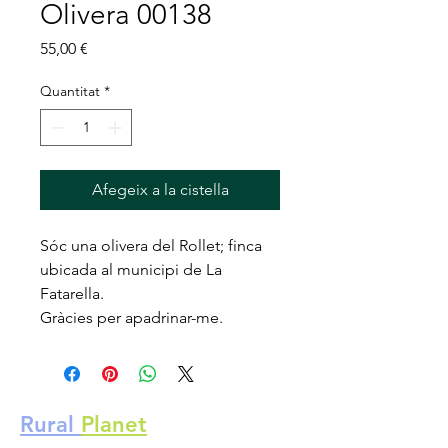
Olivera 00138
Price
55,00 €
Quantitat
*
Afegeix a la cistella
Sóc una olivera del Rollet; finca
ubicada al municipi de La
Fatarella.
Gràcies per apadrinar-me.
Rural
Planet