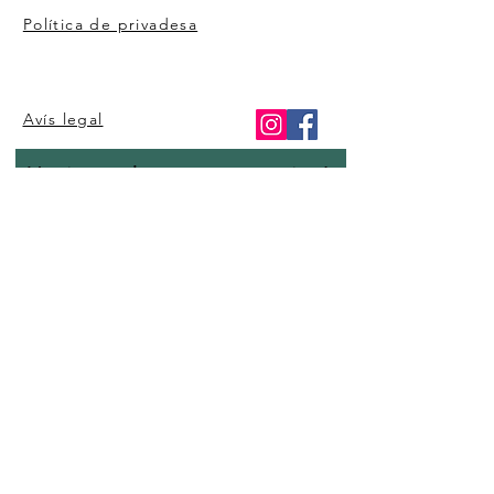
Contacte
Política de privadesa
Avís legal
Uneix-te a la nostra comunitat!
Nom
Cognom
Email