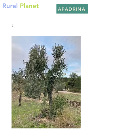
Rural
Planet
APADRINA
Per un planeta millor