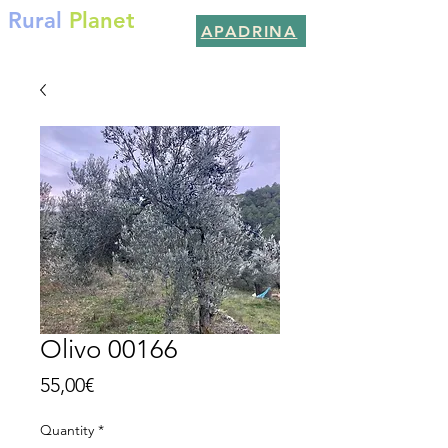
Rural
Planet
APADRINA
Por un planeta mejor
Olivo 00166
Price
55,00€
Quantity
*