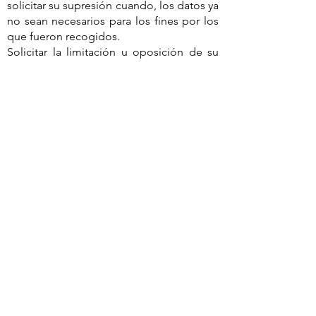
solicitar su supresión cuando, los datos ya
no sean necesarios para los fines por los
que fueron recogidos.
Solicitar la limitación u oposición de su
tratamiento en determinadas
circunstancias.
Puede encontrar una información más
completa de estos derechos en la
autodeterminación informativa (o
derechos habeas data) en este enlace
https://apdcat.gencat.cat/ca/drets_i_obli
gacions/drets/drets_habeas_data/
En caso de que sientas vulnerados tus
derechos en materia de protección de
datos, puedes dirigirte a la
Autoridad
Catalana de Protección de Datos
.
Rural
Planet