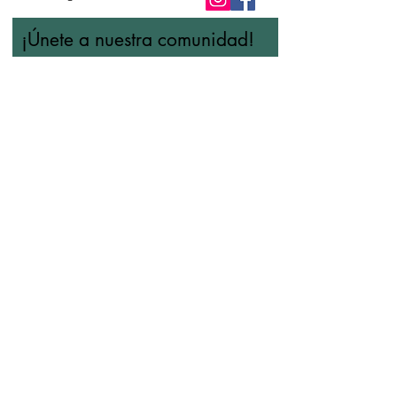
¡Únete a nuestra comunidad!
Nombre
Apellido
Email
Acepto los términos y
condiciones
Ver términos de
uso
Suscríbase