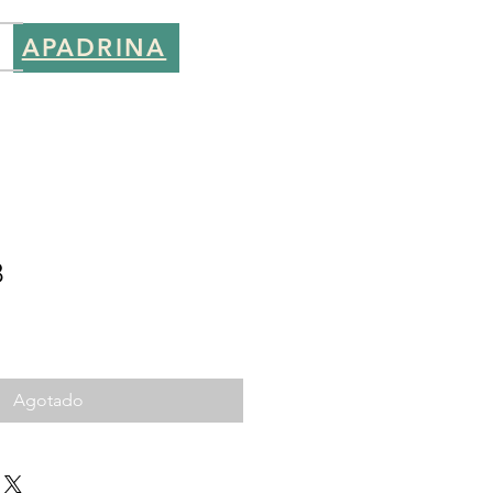
APADRINA
S
8
cio
rta
Agotado