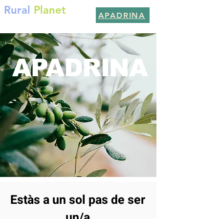
Rural
Planet
APADRINA
Per un planeta millor
APADRINA
Estàs a un sol pas de ser
un/a